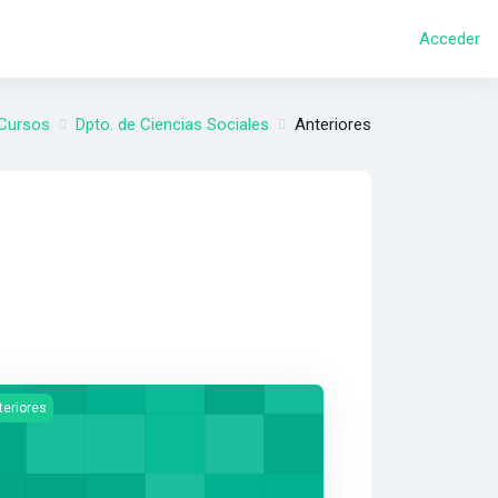
Acceder
Cursos
Dpto. de Ciencias Sociales
Anteriores
024
gen del curso Etica 6° - Año 2024
teriores