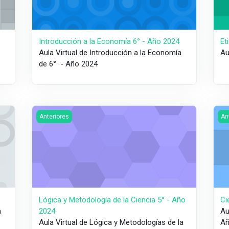
Introducción a la Economía 6° - Año 2024
Et
Aula Virtual de Introducción a la Economía
Au
de 6° - Año 2024
gía 6° - Año 2024
Imagen del curso Lógica y Metodología de la Ciencia 5° 
Ima
Anteriores
An
Lógica y Metodología de la Ciencia 5° - Año
Ci
a
2024
Au
Aula Virtual de Lógica y Metodologías de la
Añ