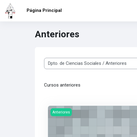
Salta al contenido principal
Página Principal
Anteriores
Categorías
Cursos anteriores
Imagen del curso Sociología 6° - Año 2024
Anteriores