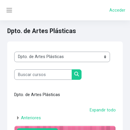
Salta al contenido principal
Acceder
Panel lateral
Dpto. de Artes Plásticas
Categorías
Buscar cursos
Buscar cursos
Dpto. de Artes Plásticas
Expandir todo
Anteriores