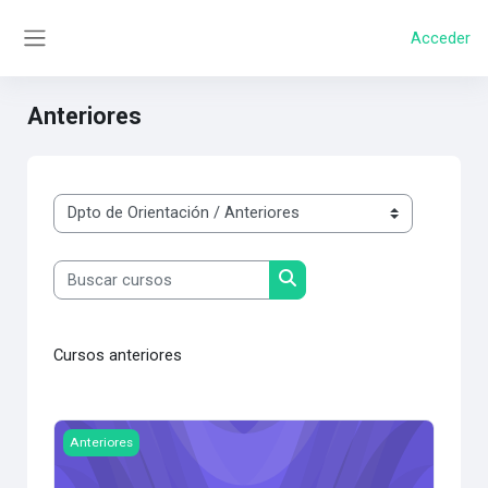
Salta al contenido principal
Acceder
Panel lateral
Anteriores
Categorías
Buscar cursos
Buscar cursos
Cursos anteriores
Imagen del curso Dispositivo (Formulación y Evaluación de
Anteriores